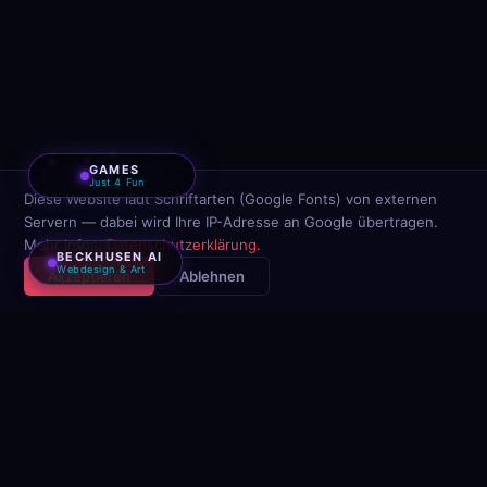
GAMES
Just 4 Fun
Diese Website lädt Schriftarten (Google Fonts) von externen
Servern — dabei wird Ihre IP-Adresse an Google übertragen.
Mehr Infos:
Datenschutzerklärung
.
BECKHUSEN AI
Webdesign & Art
Akzeptieren
Ablehnen
UNSERE ANWENDUNGEN
11 Tools. Kein Abo. Kein
Kompromiss.